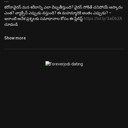
---
కరోనావైరస్‌ మన శరీరాన్ని ఎలా దెబ్బతీస్తుంది? వైరస్ సోకితే చనిపోయే ఆస్కారం
ఎంత? వ్యాక్సీన్ ఎప్పుడు వస్తుంది? ఈ మహమ్మారికి అంతం ఎప్పుడు? –
ఇలాంటి అనేక ప్రశ్నలకు సమాధానాల కోసం ఈ ప్లేలిస్ట్
https://bit.ly/3aiDb2A
చూడండి.
కరోనావైరస్‌ ఆంధ్రప్రదేశ్, తెలంగాణ రాష్ట్రాల్లో, భారతదేశంలో ఎలా వ్యాపిస్తోంది?
Show more
అమెరికా, ఇటలీ, స్పెయిన్, బ్రిటన్, ఫ్రాన్స్, ఇతర దేశాల్లో దీని ప్రభావం ఎంత
తీవ్రంగా ఉంది? – ఇలాంటి అనేక అంశాలపై బీబీసీ తెలుగు వెబ్‌సైట్ కథనాల
కోసం ఈ లింక్
https://bbc.in/34GUoSa
క్లిక్ చేయండి.
ఫేస్‌బుక్, ఇన్‌స్టాగ్రామ్, ట్విటర్‌లలో బీబీసీ తెలుగును ఫాలో అవ్వండి.
ఫేస్‌బుక్:
https://www.facebook.com/BBCnewsTelugu
ఇన్‌స్టాగ్రామ్:
https://www.instagram.com/bbcnewstelugu/
ట్విటర్:
https://www.instagram.com/bbcnewstelugu/
Category
News & Politics