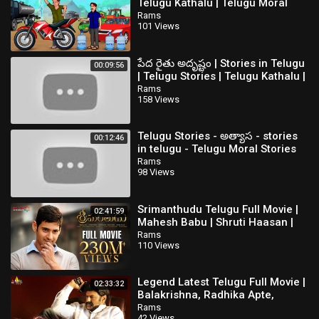
Telugu Kathalu | Telugu Moral
Story | Telugu Fairy Tale
Rams
101 Views
పేద రైతు అదృష్టం | Stories in Telugu
00:09:56
| Telugu Stories | Telugu Kathalu |
New Stories
Rams
158 Views
Telugu Stories - అత్యాస - stories
00:12:46
in telugu - Telugu Moral Stories
Rams
98 Views
Srimanthudu Telugu Full Movie |
02:41:59
Mahesh Babu | Shruti Haasan |
Jagapathi Babu | Latest Telugu
Rams
110 Views
Movies
Legend Latest Telugu Full Movie |
02:33:32
Balakrishna, Radhika Apte,
Jagapathi Babu @SriBalajiMovies
Rams
42 Views