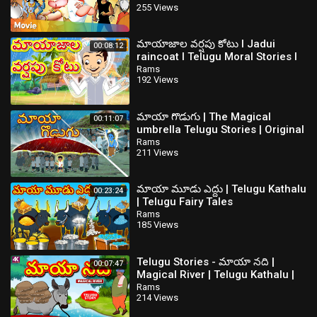
255 Views
for Kids
మాయాజాల వర్షపు కోటు l Jadui
00:08:12
raincoat l Telugu Moral Stories l
Telugu Kathalu l Toonkids Telugu
Rams
192 Views
మాయా గొడుగు | The Magical
00:11:07
umbrella Telugu Stories | Original
Telugu fairy tales
Rams
211 Views
మాయా మూడు ఎద్దు | Telugu Kathalu
00:23:24
| Telugu Fairy Tales
Rams
185 Views
Telugu Stories - మాయా నది |
00:07:47
Magical River | Telugu Kathalu |
Moral Stories | Koo Koo TV
Rams
214 Views