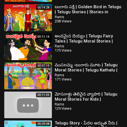
బంగారు పక్షి | Golden Bird in Telugu
00:14:28
| Telugu Stories | Stories in
Telugu | Telugu Fairy Tales
Rams
208 Views
అందమైన దెయ్యం | Telugu Fairy
00:11:14
Tales | Telugu Moral Stories |
Telugu Kathalu | Moral Stories
Rams
175 Views
ముసలమ్మ -బంగారు మూట | Telugu
00:07:15
Moral Stories | Telugu Kathalu |
Bedtime Stories | Chandamama
Rams
171 Views
Kathalu
మోసగాళ్లు తెలివైన వ్యాపారి | Telugu
00:11:33
Moral Stories for Kids |
Chandamama Kathalu
Rams
129 Views
Telugu Story - పేదల అద్భుత నీరు |
00:09:08