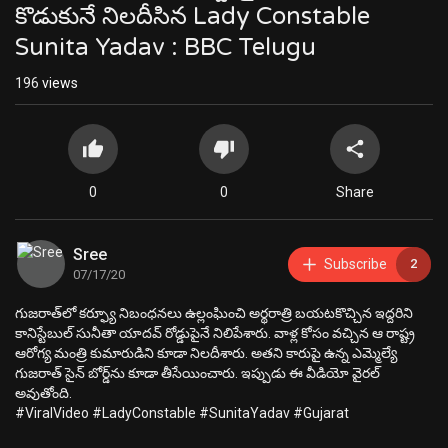
కొడుకునే నిలదీసిన Lady Constable
Sunita Yadav : BBC Telugu
196
views
0
0
Share
Sree
Subscribe
2
07/17/20
గుజరాత్‌లో కర్ఫ్యూ నిబంధనలు ఉల్లంఘించి అర్థరాత్రి బయటకొచ్చిన ఇద్దరిని
కానిస్టేబుల్ సునీతా యాదవ్ రోడ్డుపైనే నిలిపేశారు. వాళ్ల కోసం వచ్చిన ఆ రాష్ట్ర
ఆరోగ్య మంత్రి కుమారుడిని కూడా నిలదీశారు. అతని కారుపై ఉన్న ఎమ్మెల్యే
గుజరాత్ సైన్ బోర్డ్‌ను కూడా తీసేయించారు. ఇప్పుడు ఈ వీడియో వైరల్
అవుతోంది.
#ViralVideo #LadyConstable #SunitaYadav #Gujarat