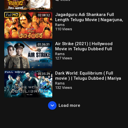
Jagadguru Adi Shankara Full
02:08:32
Length Telugu Movie | Nagarjuna,
Mohan Babu, Kaushik Babu
Rams
110 Views
Air Strike (2021) | Hollywood
01:36:31
Movie in Telugu Dubbed Full
Action HD | Ye Liu, Bruce Willis
Rams
127 Views
Dark World: Equilibrium ( Full
01:35:29
movie ) | Telugu Dubbed | Mariya
Pirogova | Pavel Priluchniy
Rams
132 Views
Load more