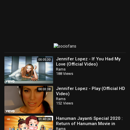
Jennifer Lopez - If You Had My
00:05:30
Love (Official Video)
Rams
188 Views
Jennifer Lopez - Play (Official HD
00:03:38
Video)
Rams
152 Views
Hanuman Jayanti Special 2020 :
01:40:24
Return of Hanuman Movie in
Telugu | Popular Animated Movie
Rams