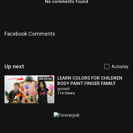
No comments found
Facebook Comments
Up next
Autoplay
LEARN COLORS FOR CHILDREN
00:10:02
BODY PAINT FINGER FAMILY
SONG NURSERY RHYMES
gcosol
114 Views
LEARNING VIDEO