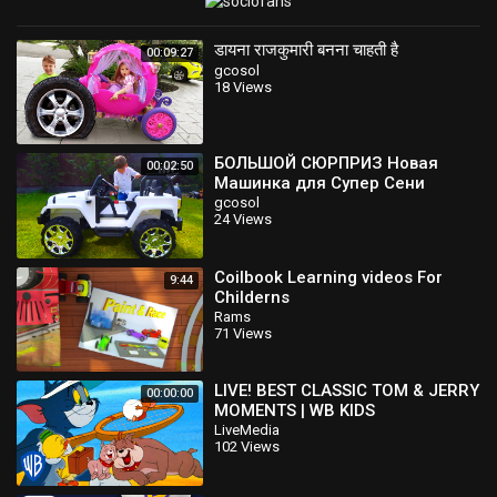
डायना राजकुमारी बनना चाहती है
00:09:27
gcosol
18 Views
БОЛЬШОЙ СЮРПРИЗ Новая
00:02:50
Машинка для Супер Сени
gcosol
24 Views
Coilbook Learning videos For
9:44
Childerns
Rams
71 Views
LIVE! BEST CLASSIC TOM & JERRY
00:00:00
MOMENTS | WB KIDS
LiveMedia
102 Views