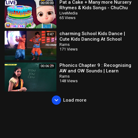
Pat a Cake + Many more Nursery
00:00:00
Rhymes & Kids Songs - ChuChu
TV LIVE
LiveMedia
65 Views
charming School Kids Dance |
0:47
Cute Kids Dancing At School
Event
Rams
171 Views
Phonics Chapter 9 : Recognising
00:06:29
AW and OW Sounds | Learn
Phonics For Kids | Phonics
Rams
148 Views
Lessons
Load more