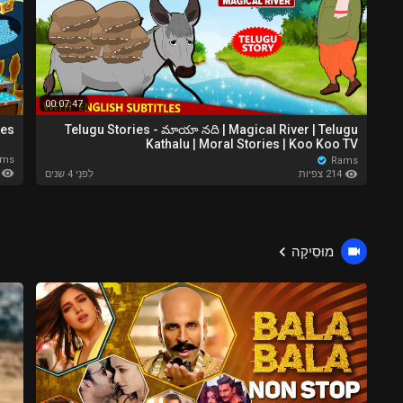
00:07:47
les
Telugu Stories - మాయా నది | Magical River | Telugu
Kathalu | Moral Stories | Koo Koo TV
ams
Rams
185
214 צפיות
לִפנֵי 4 שנים
מוּסִיקָה