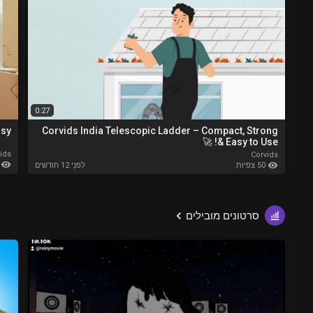
0:27
sy!
Corvids India Telescopic Ladder – Compact, Strong
& Easy to Use! 🚀
ids
Corvids
46 
50 צפיות
לִפנֵי 12 חודשים
סרטונים מובילים