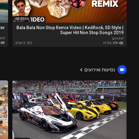
00:50:50
ider
Bala Bala Non Stop Remix Video | KedRock, SD Style |
Super Hit Non Stop Songs 2019
sol
gcosol
194
388 צפיות
לִפנֵי 6 שנים
נסיעות ואירועים