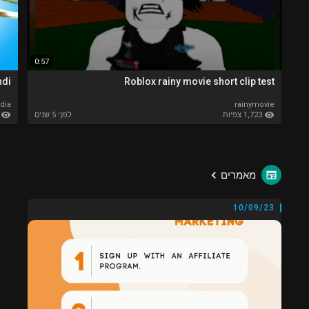
0:57
ndi
Roblox rainy movie short clip test
dia
rainymovie
1,723 צפיות
,744
לִפנֵי 5 שנים
מאמרים
10/09/23