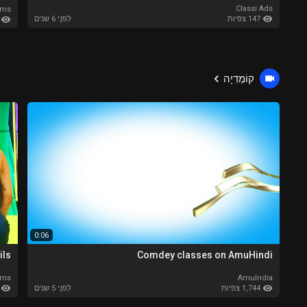
Classi Ads
ams
147 צפיות
לִפנֵי 6 שנים
183
קוֹמֶדִיָה
0:06
ils
Comdey classes on AmuHindi
ams
AmuIndia
1,744 צפיות
542
לִפנֵי 5 שנים