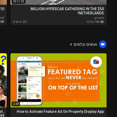
00:11:05
10 Best Places to Visit in India - Travel Video
$50 MILLION HYPERCAR GATHERING IN THE
NETHERLANDS!
sol
gcosol
287
180 צפיות
לִפנֵי 6 שנים
אנשים ובלוגים
2:30
t ,
How to Activate Feature Ad On Property Display App
a99